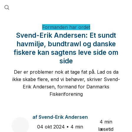
Fortsæt
til
indhold
Formanden har ordet
Svend-Erik Andersen: Et sundt
havmiljø, bundtrawl og danske
fiskere kan sagtens leve side om
side
Der er problemer nok at tage fat på. Lad os da
ikke skabe flere, end vi behøver, skriver Svend-
Erik Andersen, formand for Danmarks
Fiskeriforening
af
Svend-Erik Andersen
4 min
04 okt 2024
• 4 min
læsetid