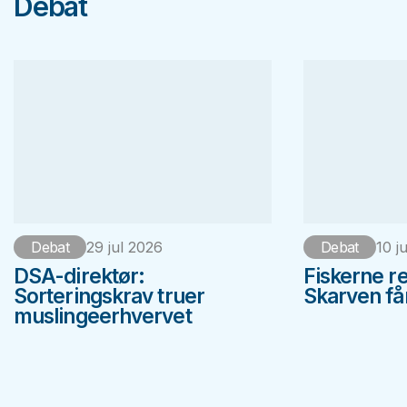
Debat
Debat
29 jul 2026
Debat
10 j
DSA-direktør:
Fiskerne r
Sorteringskrav truer
Skarven får 
muslingeerhvervet