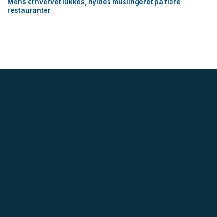
Mens erhvervet lukkes, hyldes muslingeret på flere
restauranter