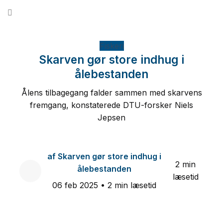
Fortsæt
til
indhold
Fiskeri
Skarven gør store indhug i
ålebestanden
Ålens tilbagegang falder sammen med skarvens
fremgang, konstaterede DTU-forsker Niels
Jepsen
af
Skarven gør store indhug i
2 min
ålebestanden
læsetid
06 feb 2025
• 2 min læsetid