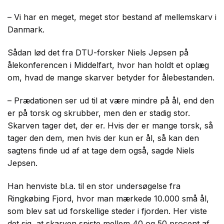
– Vi har en meget, meget stor bestand af mellemskarv i
Danmark.
Sådan lød det fra DTU-forsker Niels Jepsen på
ålekonferencen i Middelfart, hvor han holdt et oplæg
om, hvad de mange skarver betyder for ålebestanden.
– Prædationen ser ud til at være mindre på ål, end den
er på torsk og skrubber, men den er stadig stor.
Skarven tager det, der er. Hvis der er mange torsk, så
tager den dem, men hvis der kun er ål, så kan den
sagtens finde ud af at tage dem også, sagde Niels
Jepsen.
Han henviste bl.a. til en stor undersøgelse fra
Ringkøbing Fjord, hvor man mærkede 10.000 små ål,
som blev sat ud forskellige steder i fjorden. Her viste
det sig, at skarven spiste mellem 40 og 50 procent af