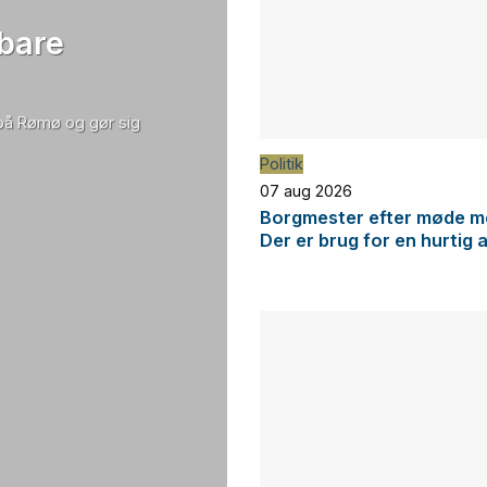
 bare
 på Rømø og gør sig
Politik
07 aug 2026
Borgmester efter møde me
Der er brug for en hurtig 