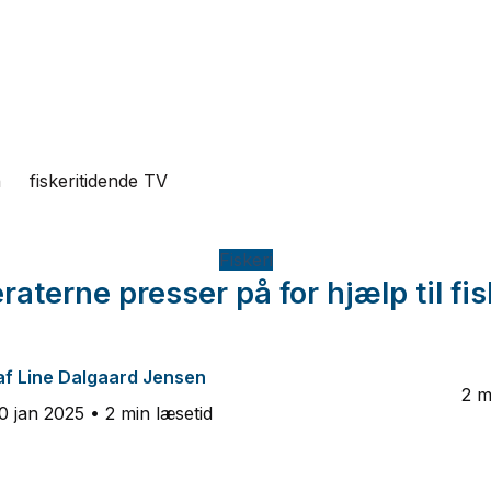
n
fiskeritidende TV
Fiskeri
aterne presser på for hjælp til fi
af
Line Dalgaard Jensen
2 m
0 jan 2025
• 2 min læsetid