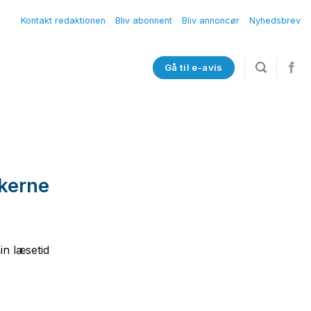
Kontakt redaktionen
Bliv abonnent
Bliv annoncør
Nyhedsbrev
Gå til e-avis
skerne
in læsetid