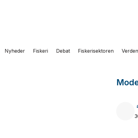
Fortsæt
til
indhold
Nyheder
Fiskeri
Debat
Fiskerisektoren
Verde
Moder
3