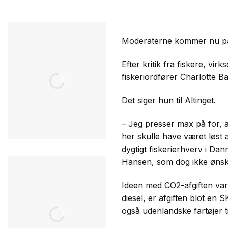
Moderaterne kommer nu på 
Efter kritik fra fiskere, v
fiskeriordfører Charlotte B
Det siger hun til Altinget.
– Jeg presser max på for, a
her skulle have været løst a
dygtigt fiskerierhverv i Da
Hansen, som dog ikke ønske
Ideen med CO2-afgiften var, 
diesel, er afgiften blot en 
også udenlandske fartøjer t