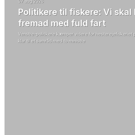
07 aug 2026
Politikere til fiskere: Vi skal
fremad med fuld fart
Venstre-politikere kæmper videre for hesterejefiskeriet
klar til et samråd med to ministre