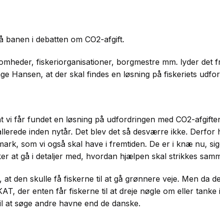
banen i debatten om CO2-afgift.
irksomheder, fiskeriorganisationer, borgmestre mm. lyder det
age Hansen, at der skal findes en løsning på fiskeriets udfo
t vi får fundet en løsning på udfordringen med CO2-afgifte
llerede inden nytår. Det blev det så desværre ikke. Derfor ha
nmark, som vi også skal have i fremtiden. De er i knæ nu, si
r at gå i detaljer med, hvordan hjælpen skal strikkes sam
at den skulle få fiskerne til at gå grønnere veje. Men da der 
SKAT, der enten får fiskerne til at dreje nøgle om eller tanke 
il at søge andre havne end de danske.