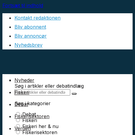
Fortsæt til indhold
Kontakt redaktionen
Bliv abonnent
Bliv annoncør
Nyhedsbrev
Nyheder
Søg i artikler eller debatindlæg
Fiskeri
Søg i kategorier
Debat
Debat
Fiskerisektoren
Fiskeri
Fiskeri her & nu
Verden
Fiskerisektoren