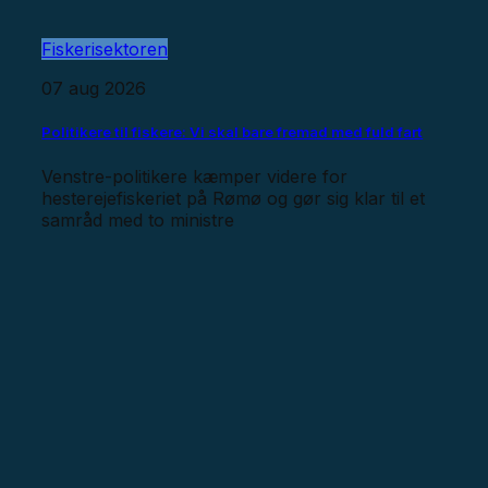
Fiskerisektoren
07 aug 2026
Politikere til fiskere: Vi skal bare fremad med fuld fart
Venstre-politikere kæmper videre for
hesterejefiskeriet på Rømø og gør sig klar til et
samråd med to ministre