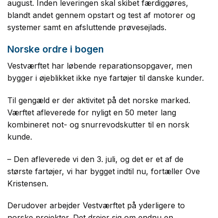
august. Inden leveringen skal skibet færdiggøres,
blandt andet gennem opstart og test af motorer og
systemer samt en afsluttende prøvesejlads.
Norske ordre i bogen
Vestværftet har løbende reparationsopgaver, men
bygger i øjeblikket ikke nye fartøjer til danske kunder.
Til gengæld er der aktivitet på det norske marked.
Værftet afleverede for nyligt en 50 meter lang
kombineret not- og snurrevodskutter til en norsk
kunde.
– Den afleverede vi den 3. juli, og det er et af de
største fartøjer, vi har bygget indtil nu, fortæller Ove
Kristensen.
Derudover arbejder Vestværftet på yderligere to
norske projekter. Det drejer sig om endnu en