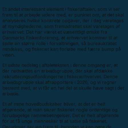
Et andet interessant element i fiskeriaftalen, som vi ser
frem til at arbejde videre med, er punktet om, at det skal
analyseres hvilke konkrete opgaver, der i dag varetages
af myndighederne, som fremadrettet skal varetages af
erhvervet. Det har været et væsentligt ønske fra
Danmarks Fiskeriforening, at erhvervet kommer til at
spille en større rolle i forvaltningen, så bureaukratiet
mindskes, og fiskeriet kan forløbe med færre bump på
vejen.
Et sidste nedslag i aftaleteksten i denne omgang er, at
der nedsættes en arbejdsgruppe, der skal afdække
rekrutteringsudfordringerne i fiskerierhvervet. Denne
arbejdsgruppe skal afrapportere i 2026, og vi regner
bestemt med, at vi får en hel del at skulle have sagt i det
arbejde.
Et af mine hovedbudskaber bliver, at det er helt
afgørende, at man sikrer fiskeriet nogle ordentlige og
forudsigelige rammebetingelser. Det er helt afgørende
for at få unge mennesker til at satse på fiskeriet.
Derudover ser jeg frem til, hvordan vi kan gøre de