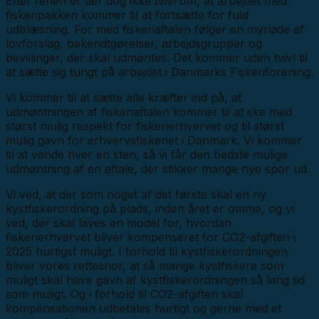
Efter ferien er der dog ikke tvivl om, at arbejdet med
fiskeripakken kommer til at fortsætte for fuld
udblæsning. For med fiskeriaftalen følger en myriade af
lovforslag, bekendtgørelser, arbejdsgrupper og
bevillinger, der skal udmøntes. Det kommer uden tvivl til
at sætte sig tungt på arbejdet i Danmarks Fiskeriforening.
Vi kommer til at sætte alle kræfter ind på, at
udmøntningen af fiskeriaftalen kommer til at ske med
størst mulig respekt for fiskerierhvervet og til størst
mulig gavn for erhvervsfiskeriet i Danmark. Vi kommer
til at vende hver en sten, så vi får den bedste mulige
udmøntning af en aftale, der stikker mange nye spor ud.
Vi ved, at der som noget af det første skal en ny
kystfiskerordning på plads, inden året er omme, og vi
ved, der skal laves en model for, hvordan
fiskerierhvervet bliver kompenseret for CO2-afgiften i
2025 hurtigst muligt. I forhold til kystfiskerordningen
bliver vores rettesnor, at så mange kystfiskere som
muligt skal have gavn af kystfiskerordningen så lang tid
som muligt. Og i forhold til CO2-afgiften skal
kompensationen udbetales hurtigt og gerne med et