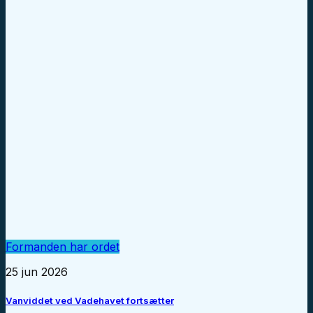
Formanden har ordet
25 jun 2026
Vanviddet ved Vadehavet fortsætter