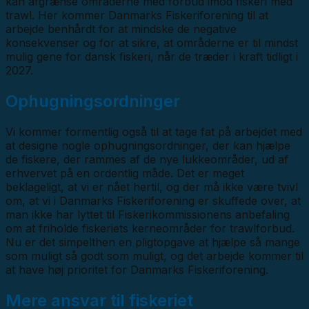
kan afgrænse områderne med forbud imod fiskeri med
trawl. Her kommer Danmarks Fiskeriforening til at
arbejde benhårdt for at mindske de negative
konsekvenser og for at sikre, at områderne er til mindst
mulig gene for dansk fiskeri, når de træder i kraft tidligt i
2027.
Ophugningsordninger
Vi kommer formentlig også til at tage fat på arbejdet med
at designe nogle ophugningsordninger, der kan hjælpe
de fiskere, der rammes af de nye lukkeområder, ud af
erhvervet på en ordentlig måde. Det er meget
beklageligt, at vi er nået hertil, og der må ikke være tvivl
om, at vi i Danmarks Fiskeriforening er skuffede over, at
man ikke har lyttet til Fiskerikommissionens anbefaling
om at friholde fiskeriets kerneområder for trawlforbud.
Nu er det simpelthen en pligtopgave at hjælpe så mange
som muligt så godt som muligt, og det arbejde kommer til
at have høj prioritet for Danmarks Fiskeriforening.
Mere ansvar til fiskeriet