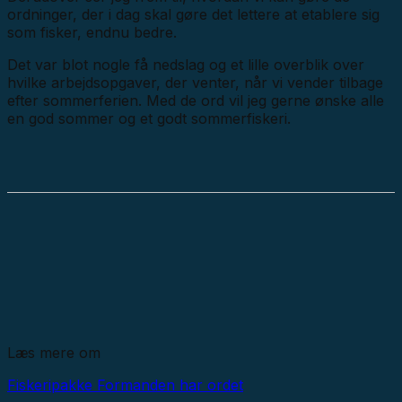
ordninger, der i dag skal gøre det lettere at etablere sig
som fisker, endnu bedre.
Det var blot nogle få nedslag og et lille overblik over
hvilke arbejdsopgaver, der venter, når vi vender tilbage
efter sommerferien. Med de ord vil jeg gerne ønske alle
en god sommer og et godt sommerfiskeri.
Læs mere om
Fiskeripakke
Formanden har ordet