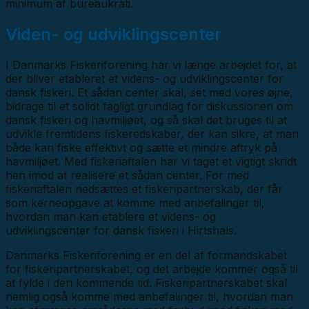
minimum af bureaukrati.
Viden- og udviklingscenter
I Danmarks Fiskeriforening har vi længe arbejdet for, at
der bliver etableret et videns- og udviklingscenter for
dansk fiskeri. Et sådan center skal, set med vores øjne,
bidrage til et solidt fagligt grundlag for diskussionen om
dansk fiskeri og havmiljøet, og så skal det bruges til at
udvikle fremtidens fiskeredskaber, der kan sikre, at man
både kan fiske effektivt og sætte et mindre aftryk på
havmiljøet. Med fiskeriaftalen har vi taget et vigtigt skridt
hen imod at realisere et sådan center. For med
fiskeriaftalen nedsættes et fiskeripartnerskab, der får
som kerneopgave at komme med anbefalinger til,
hvordan man kan etablere et videns- og
udviklingscenter for dansk fiskeri i Hirtshals.
Danmarks Fiskeriforening er en del af formandskabet
for fiskeripartnerskabet, og det arbejde kommer også til
at fylde i den kommende tid. Fiskeripartnerskabet skal
nemlig også komme med anbefalinger til, hvordan man