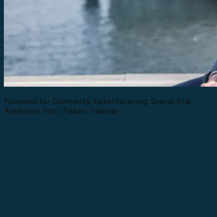
Formand for Danmarks Fiskeriforening Svend-Erik
Andersen Foto: Fiskeri Tidende