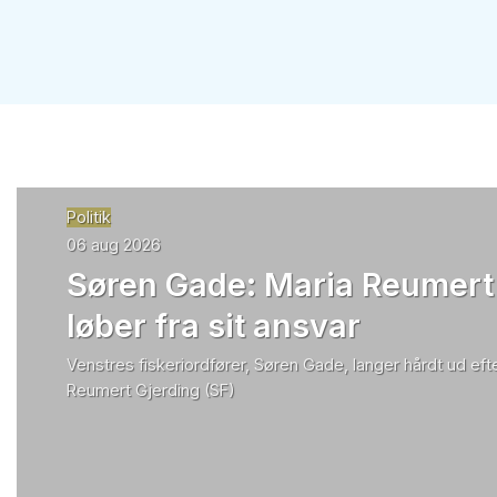
Politik
06 aug 2026
Søren Gade: Maria Reumert
løber fra sit ansvar
Venstres fiskeriordfører, Søren Gade, langer hårdt ud efte
Reumert Gjerding (SF)