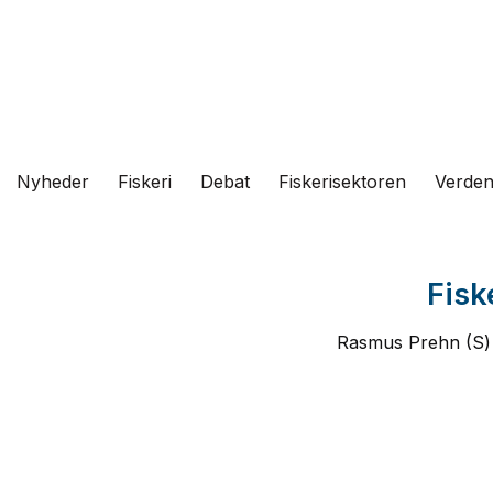
Fortsæt
til
indhold
Nyheder
Fiskeri
Debat
Fiskerisektoren
Verde
Fisk
Rasmus Prehn (S) p