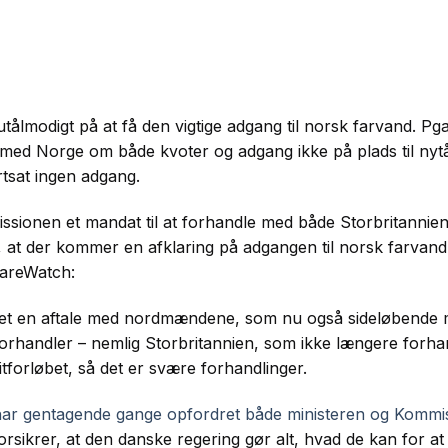
tålmodigt på at få den vigtige adgang til norsk farvand. Pga
e med Norge om både kvoter og adgang ikke på plads til ny
rtsat ingen adgang.
sionen et mandat til at forhandle med både Storbritannie
, at der kommer en afklaring på adgangen til norsk farvand, 
vareWatch:
andet en aftale med nordmændene, som nu også sideløbende
orhandler – nemlig Storbritannien, som ikke længere forhan
forløbet, så det er svære forhandlinger.
ar gentagende gange opfordret både ministeren og Kommissi
sikrer, at den danske regering gør alt, hvad de kan for at f