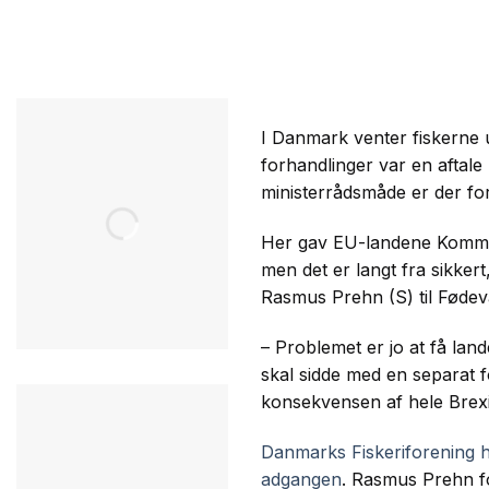
I Danmark venter fiskerne u
forhandlinger var en aftal
ministerrådsmåde er der fo
Her gav EU-landene Kommis
men det er langt fra sikkert
Rasmus Prehn (S) til Føde
– Problemet er jo at få l
skal sidde med en separat f
konsekvensen af hele Brexit
Danmarks Fiskeriforening h
adgangen
. Rasmus Prehn for