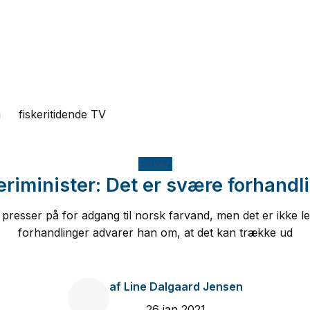
n
fiskeritidende TV
Fiskeri
eriminister: Det er svære forhandl
resser på for adgang til norsk farvand, men det er ikke l
forhandlinger advarer han om, at det kan trække ud
af
Line Dalgaard Jensen
26 jan 2021