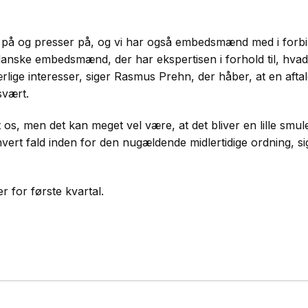
r på og presser på, og vi har også embedsmænd med i forb
 danske embedsmænd, der har ekspertisen i forhold til, hva
ærlige interesser, siger Rasmus Prehn, der håber, at en aft
svært.
t os, men det kan meget vel være, at det bliver en lille smule
 hvert fald inden for den nugældende midlertidige ordning, s
r for første kvartal.