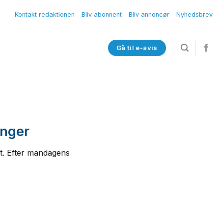
Kontakt redaktionen
Bliv abonnent
Bliv annoncør
Nyhedsbrev
Gå til e-avis
inger
et. Efter mandagens