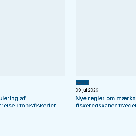
Fiskeri
09 jul 2026
ulering af
Nye regler om mærkn
else i tobisfiskeriet
fiskeredskaber træder 