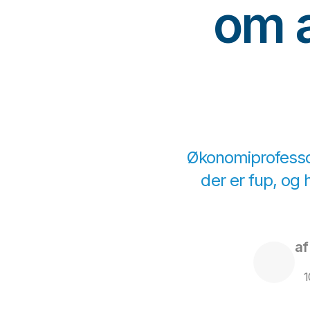
om a
Økonomiprofessor
der er fup, og 
af
1