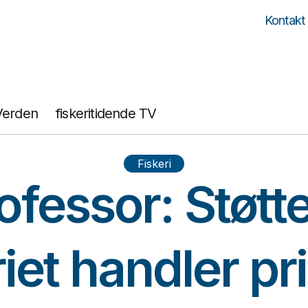
Kontakt
Verden
fiskeritidende TV
Fiskeri
ofessor: Støtte 
riet handler p