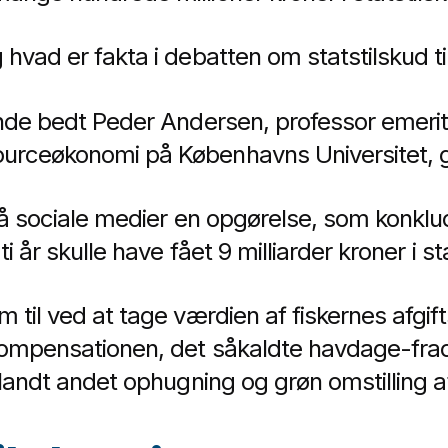
hvad er fakta i debatten om statstilskud til
ende bedt Peder Andersen, professor emeritu
urceøkonomi på Københavns Universitet, gi
på sociale medier en opgørelse, som konkluder
i år skulle have fået 9 milliarder kroner i st
 til ved at tage værdien af fiskernes afgift
ompensationen, det såkaldte havdage-fradr
blandt andet ophugning og grøn omstilling af 