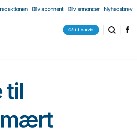
 redaktionen
Bliv abonnent
Bliv annoncør
Nyhedsbrev
Gå til e-avis
til
rimært