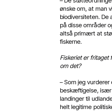
– De støtteordninger,
ønske om, at man vi
biodiversiteten. De
på disse områder og
altså primært at st
fiskerne.
Fiskeriet er fritage
om det?
– Som jeg vurderer d
beskæftigelse, især 
landinger til udland
helt legitime politi