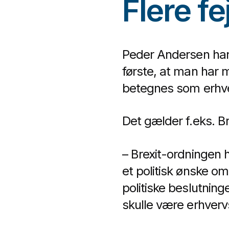
Flere fe
Peder Andersen har
første, at man har 
betegnes som erhve
Det gælder f.eks. 
– Brexit-ordningen h
et politisk ønske om
politiske beslutnin
skulle være erhvervs