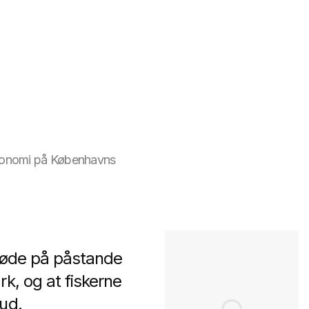
økonomi på Københavns
støde på påstande
k, og at fiskerne
ud.