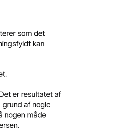
terer som det
ingsfyldt kan
et.
et er resultatet af
å grund af nogle
 på nogen måde
ersen.