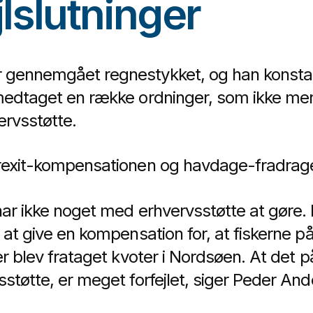
jlslutninger
 gennemgået regnestykket, og han konsta
medtaget en række ordninger, som ikke men
rvsstøtte.
Brexit-kompensationen og havdage-fradrag
ar ikke noget med erhvervsstøtte at gøre. D
 at give en kompensation for, at fiskerne p
ger blev frataget kvoter i Nordsøen. At det
støtte, er meget forfejlet, siger Peder And