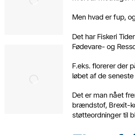
Men hvad er fup, og 
Det har Fiskeri Tid
Fødevare- og Resso
F.eks. florerer der 
løbet af de seneste t
Det er man nået frem
brændstof, Brexit-k
støtteordninger til 