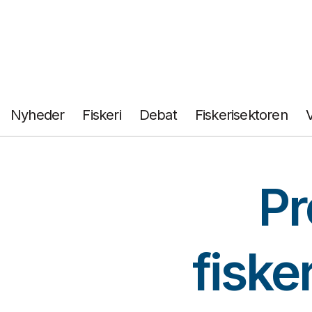
Fortsæt
til
indhold
Nyheder
Fiskeri
Debat
Fiskerisektoren
Pr
fiske