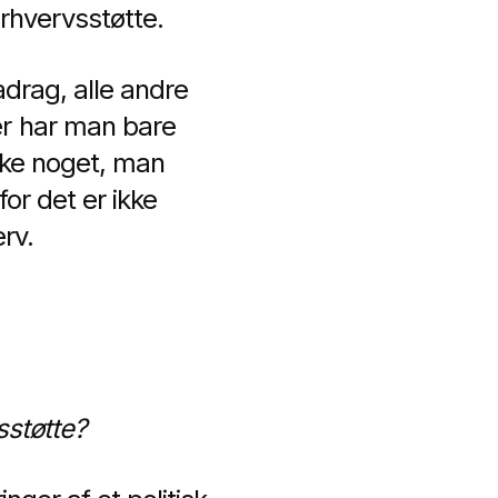
rhvervsstøtte.
radrag, alle andre
er har man bare
ikke noget, man
for det er ikke
erv.
sstøtte?