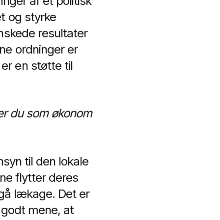
inger af et politisk
t og styrke
nskede resultater
ne ordninger er
 en støtte til
ener du som økonom
syn til den lokale
ne flytter deres
dgå lækage. Det er
g godt mene, at