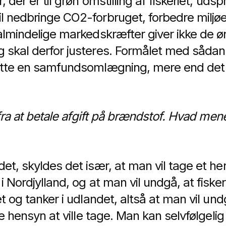
 der er til grøn omstilling af fiskeriet, udspr
l nedbringe CO2-forbruget, forbedre miljøe
 almindelige markedskræfter giver ikke de ø
 skal derfor justeres. Formålet med sådan
øtte en samfundsomlægning, mere end det er
t fra at betale afgift på brændstof. Hvad m
et, skyldes det især, at man vil tage et hen
i Nordjylland, og at man vil undgå, at fisker
et og tanker i udlandet, altså at man vil un
ske hensyn at ville tage. Man kan selvfølgeli