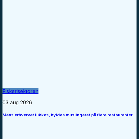
Fiskerisektoren
03 aug 2026
Mens erhvervet lukkes, hyldes muslingeret på flere restauranter