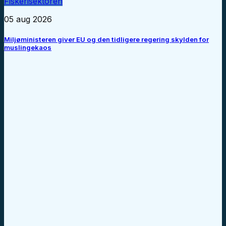
Fiskerisektoren
05 aug 2026
Miljøministeren giver EU og den tidligere regering skylden for
muslingekaos