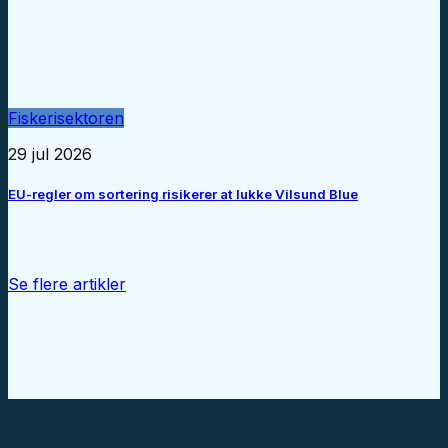
Fiskerisektoren
29 jul 2026
EU-regler om sortering risikerer at lukke Vilsund Blue
Se flere artikler