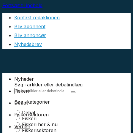
Fortsæt til indhold
Kontakt redaktionen
Bliv abonnent
Bliv annoncør
Nyhedsbrev
Nyheder
Søg i artikler eller debatindlæg
Fiskeri
Søg i kategorier
Debat
Debat
Fiskerisektoren
Fiskeri
Fiskeri her & nu
Verden
Fiskerisektoren