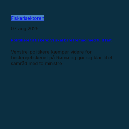
Fiskerisektoren
07 aug 2026
Politikere til fiskere: Vi skal bare fremad med fuld fart
Venstre-politikere kæmper videre for
hesterejefiskeriet på Rømø og gør sig klar til et
samråd med to ministre