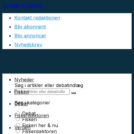
Fortsæt til indhold
Kontakt redaktionen
Bliv abonnent
Bliv annoncør
Nyhedsbrev
Nyheder
Søg i artikler eller debatindlæg
Fiskeri
Søg i kategorier
Debat
Debat
Fiskerisektoren
Fiskeri
Fiskeri her & nu
Verden
Fiskerisektoren