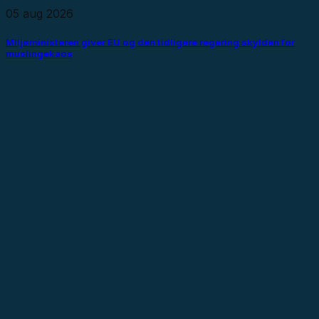
05 aug 2026
Miljøministeren giver EU og den tidligere regering skylden for
muslingekaos