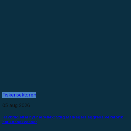
Fiskerisektoren
05 aug 2026
Havbrug efter nyt hærværk: Stiig Markagers aggressive retorik
har konsekvenser