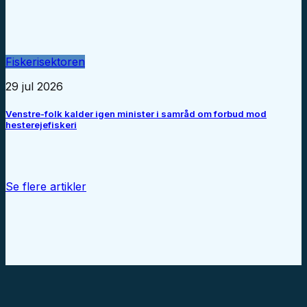
Fiskerisektoren
29 jul 2026
Venstre-folk kalder igen minister i samråd om forbud mod
hesterejefiskeri
Se flere artikler