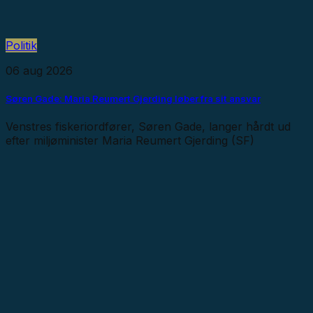
Politik
06 aug 2026
Søren Gade: Maria Reumert Gjerding løber fra sit ansvar
Venstres fiskeriordfører, Søren Gade, langer hårdt ud
efter miljøminister Maria Reumert Gjerding (SF)