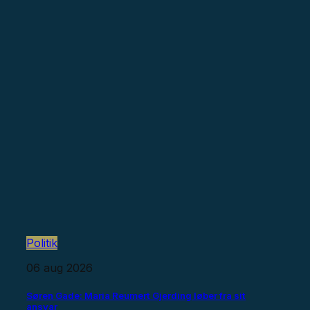
Politik
06 aug 2026
Søren Gade: Maria Reumert Gjerding løber fra sit
ansvar