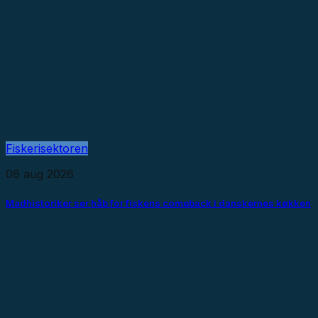
Fiskerisektoren
06 aug 2026
Madhistoriker ser håb for fiskens comeback i danskernes køkken