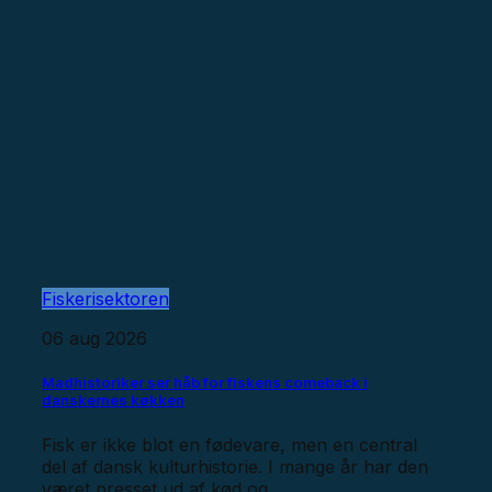
Fiskerisektoren
06 aug 2026
Madhistoriker ser håb for fiskens comeback i
danskernes køkken
Fisk er ikke blot en fødevare, men en central
del af dansk kulturhistorie. I mange år har den
været presset ud af kød og...