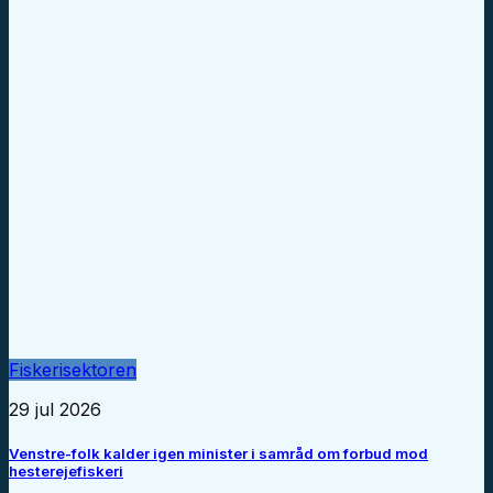
Fiskerisektoren
29 jul 2026
Venstre-folk kalder igen minister i samråd om forbud mod
hesterejefiskeri