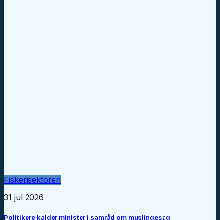
Fiskerisektoren
31 jul 2026
Politikere kalder minister i samråd om muslingesag