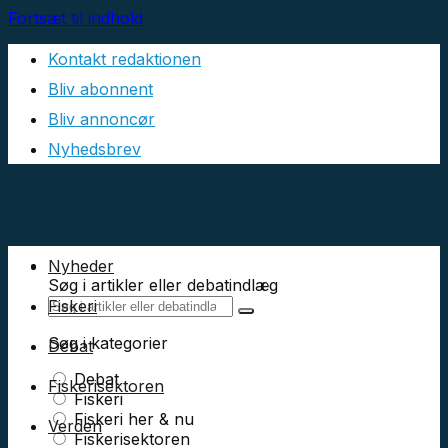
Fortsæt til indhold
Kontakt redaktionen
Bliv abonnent
Bliv annoncør
Nyhedsbrev
Nyheder
Søg i artikler eller debatindlæg
Fiskeri
Søg i kategorier
Debat
Debat
Fiskerisektoren
Fiskeri
Fiskeri her & nu
Verden
Fiskerisektoren