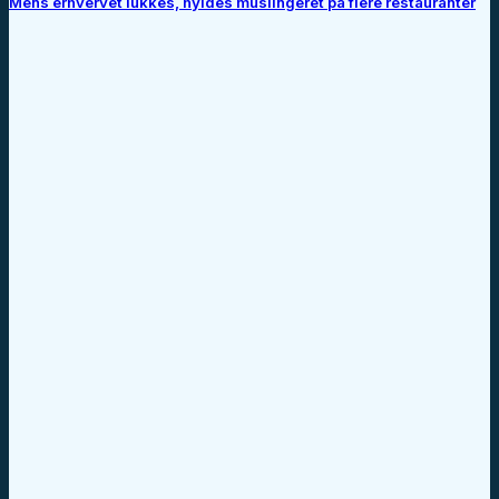
Mens erhvervet lukkes, hyldes muslingeret på flere restauranter