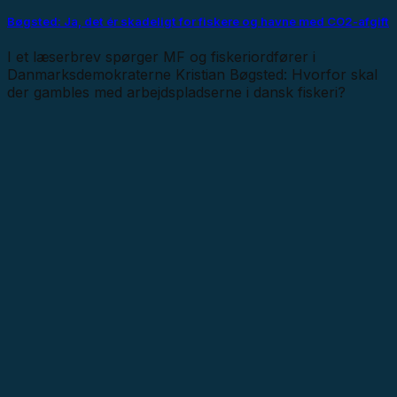
Bøgsted: Ja, det ér skadeligt for fiskere og havne med CO2-afgift
I et læserbrev spørger MF og fiskeriordfører i
Danmarksdemokraterne Kristian Bøgsted: Hvorfor skal
der gambles med arbejdspladserne i dansk fiskeri?