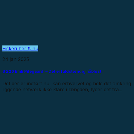
Fiskeri her & nu
24 jan 2025
S 226 Emli Pilegaard: – Det er fuldstændig håbløst
Det der er indført nu, kan erhvervet og hele det omkring
liggende netværk ikke klare i længden, lyder det fra...