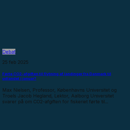
Debat
25 feb 2025
Førte CO2-afgiften til flytning af landinger fra Danmark til
udlandet i januar?
Max Nielsen, Professor, Københavns Universitet og
Troels Jacob Hegland, Lektor, Aalborg Universitet
svarer på om CO2-afgiften for fiskeriet førte til...