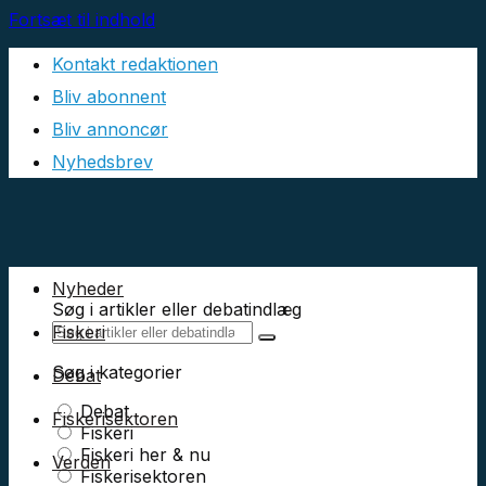
Fortsæt til indhold
Kontakt redaktionen
Bliv abonnent
Bliv annoncør
Nyhedsbrev
Nyheder
Søg i artikler eller debatindlæg
Fiskeri
Søg i kategorier
Debat
Debat
Fiskerisektoren
Fiskeri
Fiskeri her & nu
Verden
Fiskerisektoren