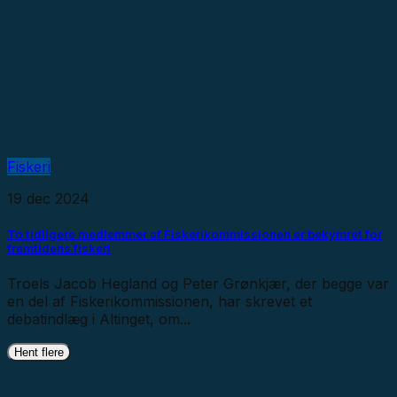
Fiskeri
19 dec 2024
To tidligere medlemmer af Fiskerikommissionen er bekymret for
fremtidens fiskeri
Troels Jacob Hegland og Peter Grønkjær, der begge var
en del af Fiskerikommissionen, har skrevet et
debatindlæg i Altinget, om...
Hent flere