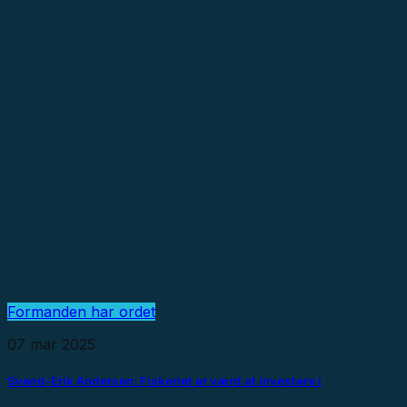
Formanden har ordet
07 mar 2025
Svend-Erik Andersen: Fiskeriet er værd at investere i