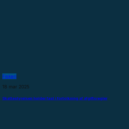
Fiskeri
18 mar 2025
Skattestyrelsen holder fast i fortolkning af afgiftsregler