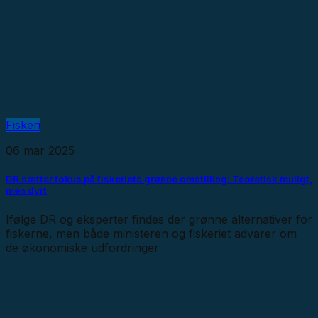
Fiskeri
06 mar 2025
DR sætter fokus på fiskeriets grønne omstilling: Teoretisk muligt,
men dyrt
Ifølge DR og eksperter findes der grønne alternativer for
fiskerne, men både ministeren og fiskeriet advarer om
de økonomiske udfordringer