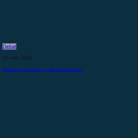
Debat
20 mar 2025
Bøgsted: Det sejler jo i Skattestyrelsen