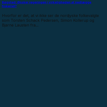
Bøgsted: Ønsker regeringen i virkeligheden at nedlægge
fiskeriet?
Hvorfor er det, at vi ikke ser de nordjyske folkevalgte
som Torsten Schack Pedersen, Simon Kollerup og
Bjarne Lausten fra...