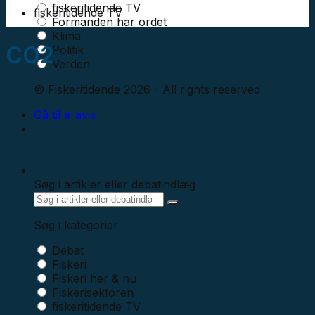
fiskeritidende TV
fiskeritidende TV
Formanden har ordet
Klima
CO2
Politik
Verden
© Fiskeritidende 2026 - All rights reserved
Gå til e-avis
Søg i artikler eller debatindlæg
Søg i kategorier
Debat
Fiskeri
Fiskeri her & nu
Fiskerisektoren
fiskeritidende TV