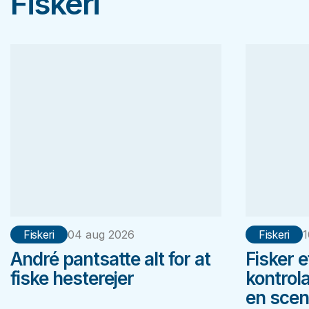
Fiskeri
Fiskeri
04 aug 2026
Fiskeri
1
André pantsatte alt for at
Fisker 
fiske hesterejer
kontrol
en scene