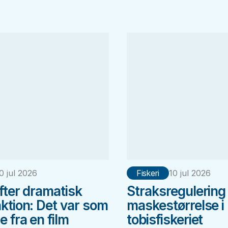
0 jul 2026
Fiskeri
10 jul 2026
efter dramatisk
Straksregulering
aktion: Det var som
maskestørrelse i
 fra en film
tobisfiskeriet