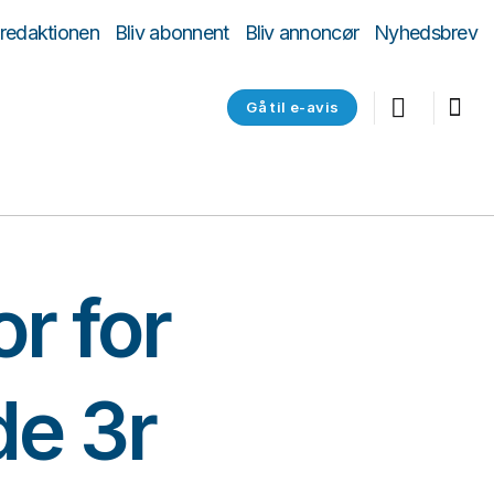
 redaktionen
Bliv abonnent
Bliv annoncør
Nyhedsbrev
Gå til e-avis
or for
de 3r