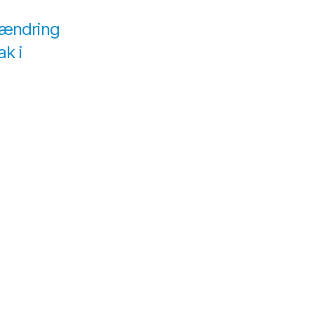
 ændring
ak i