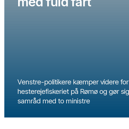
med fuld fart
Venstre-politikere kæmper videre for
hesterejefiskeriet på Rømø og gør sig k
samråd med to ministre