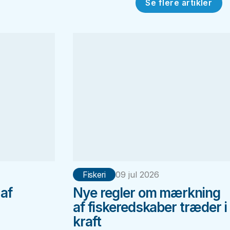
Se flere artikler
Fiskeri
09 jul 2026
 af
Nye regler om mærkning
af fiskeredskaber træder i
kraft