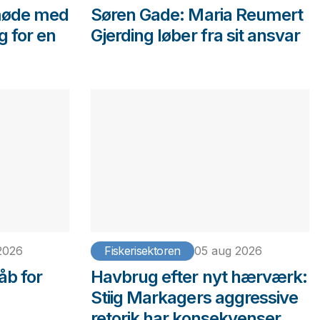
møde med
Søren Gade: Maria Reumert
g for en
Gjerding løber fra sit ansvar
2026
Fiskerisektoren
05 aug 2026
åb for
Havbrug efter nyt hærværk:
Stiig Markagers aggressive
retorik har konsekvenser