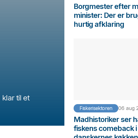
Borgmester efter 
minister: Der er bru
hurtig afklaring
lar til et
Fiskerisektoren
06 aug 
Madhistoriker ser h
fiskens comeback i
danskernes køkken