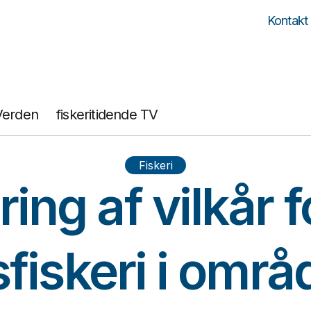
Kontakt
Verden
fiskeritidende TV
Fiskeri
ng af vilkår f
sfiskeri i områ