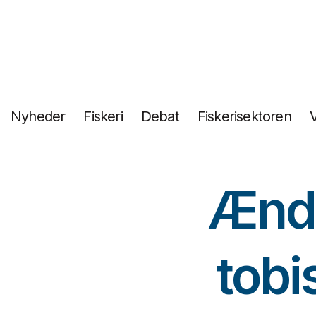
Fortsæt
til
indhold
Nyheder
Fiskeri
Debat
Fiskerisektoren
Ændri
tobi