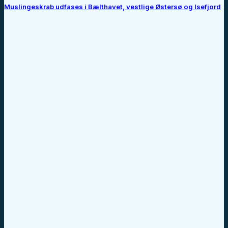
Muslingeskrab udfases i Bælthavet, vestlige Østersø og Isefjord