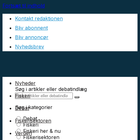
Fortsæt til indhold
Kontakt redaktionen
Bliv abonnent
Bliv annoncør
Nyhedsbrev
Nyheder
Søg i artikler eller debatindlæg
Fiskeri
Søg i kategorier
Debat
Debat
Fiskerisektoren
Fiskeri
Fiskeri her & nu
Verden
Fiskerisektoren