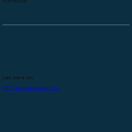
til Øresund.
Læs mere om
DTU Aqua
Forskning
Tun