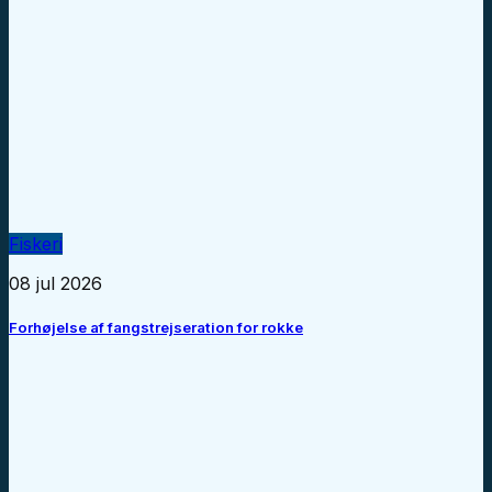
Fiskeri
08 jul 2026
Forhøjelse af fangstrejseration for rokke