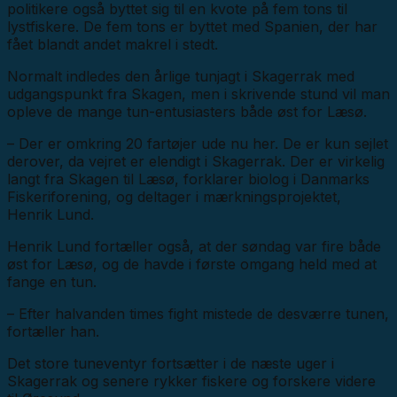
politikere også byttet sig til en kvote på fem tons til
lystfiskere. De fem tons er byttet med Spanien, der har
fået blandt andet makrel i stedt.
Normalt indledes den årlige tunjagt i Skagerrak med
udgangspunkt fra Skagen, men i skrivende stund vil man
opleve de mange tun-entusiasters både øst for Læsø.
– Der er omkring 20 fartøjer ude nu her. De er kun sejlet
derover, da vejret er elendigt i Skagerrak. Der er virkelig
langt fra Skagen til Læsø, forklarer biolog i Danmarks
Fiskeriforening, og deltager i mærkningsprojektet,
Henrik Lund.
Henrik Lund fortæller også, at der søndag var fire både
øst for Læsø, og de havde i første omgang held med at
fange en tun.
– Efter halvanden times fight mistede de desværre tunen,
fortæller han.
Det store tuneventyr fortsætter i de næste uger i
Skagerrak og senere rykker fiskere og forskere videre