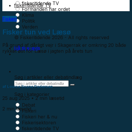
fiskeritidende TV
fiskeritidende TV
Formanden har ordet
Klima
Fiskeri
Politik
Verden
Fisker tun ved Læsø
© Fiskeritidende 2026 - All rights reserved
På grund af dårligt vejr i Skagerrak er omkring 20 både
Gå til e-avis
rykket øst for Læsø i jagten på årets tun
Søg i artikler eller debatindlæg
af
Louise Svane Pedersen
Søg i kategorier
25 aug 2025
• 2 min læsetid
Debat
2 min læsetid
Fiskeri
Fiskeri her & nu
Fiskerisektoren
fiskeritidende TV