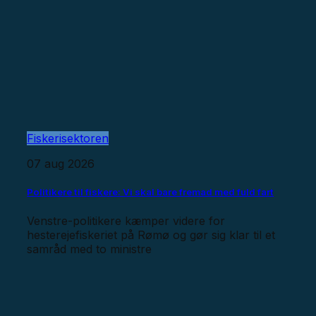
Fiskerisektoren
07 aug 2026
Politikere til fiskere: Vi skal bare fremad med fuld fart
Venstre-politikere kæmper videre for
hesterejefiskeriet på Rømø og gør sig klar til et
samråd med to ministre