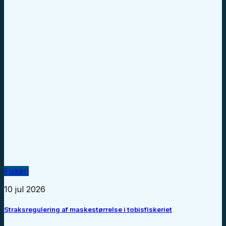
Fiskeri
10 jul 2026
Straksregulering af maskestørrelse i tobisfiskeriet