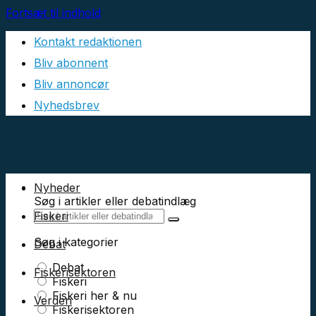
Fortsæt til indhold
Kontakt redaktionen
Bliv abonnent
Bliv annoncør
Nyhedsbrev
Nyheder
Søg i artikler eller debatindlæg
Fiskeri
Søg i kategorier
Debat
Debat
Fiskerisektoren
Fiskeri
Fiskeri her & nu
Verden
Fiskerisektoren