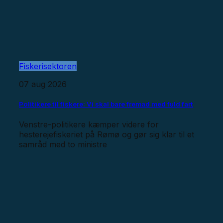
Fiskerisektoren
07 aug 2026
Politikere til fiskere: Vi skal bare fremad med fuld fart
Venstre-politikere kæmper videre for
hesterejefiskeriet på Rømø og gør sig klar til et
samråd med to ministre