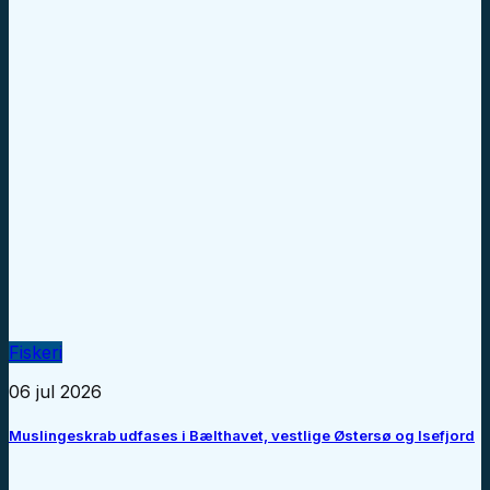
Fiskeri
06 jul 2026
Muslingeskrab udfases i Bælthavet, vestlige Østersø og Isefjord