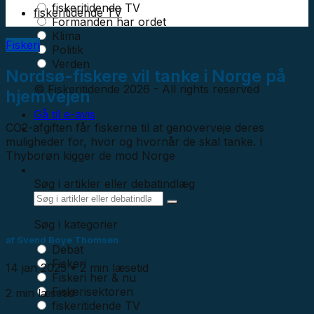
fiskeritidende TV
fiskeritidende TV
Formanden har ordet
Klima
Fiskeri
Politik
Verden
Nordsø-fiskere vil tanke i Norge på
© Fiskeritidende 2026 - All rights reserved
hjemvejen
Gå til e-avis
CO2-afgiften får fiskerne til at genoverveje deres
muligheder for, hvor og hvornår de skal tanke. I
Thyborøn kigger de mod Norge
Søg i artikler eller debatindlæg
Søg i kategorier
af
Svend Boye Thomsen
Debat
Fiskeri
14 jan 2025
• 2 min læsetid
Fiskeri her & nu
Fiskerisektoren
2 min læsetid
fiskeritidende TV