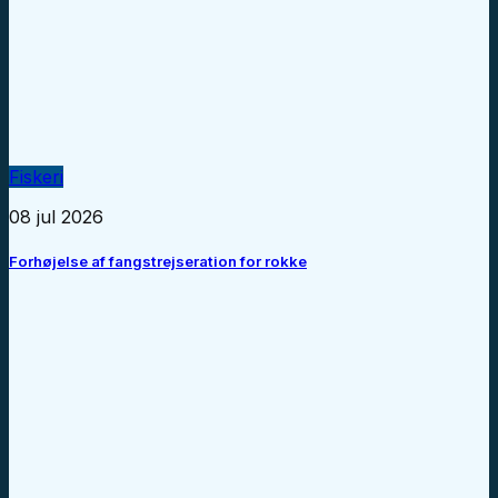
Fiskeri
08 jul 2026
Forhøjelse af fangstrejseration for rokke