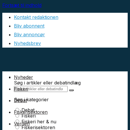
Fortsæt til indhold
Kontakt redaktionen
Bliv abonnent
Bliv annoncør
Nyhedsbrev
Nyheder
Søg i artikler eller debatindlæg
Fiskeri
Søg i kategorier
Debat
Debat
Fiskerisektoren
Fiskeri
Fiskeri her & nu
Verden
Fiskerisektoren