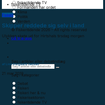
fiskeritidende TV
fiskeritidende TV
Formanden har ordet
Klima
Fiskeri
Politik
Verden
Skipper reddede sig selv i land
© Fiskeritidende 2026 - All rights reserved
Ulykken skete ud for Hirtshals tirsdag morgen
Gå til e-avis
Søg i artikler eller debatindlæg
af
Line Dalgaard Jensen
21 mar 2019
Søg i kategorier
Debat
Fiskeri
Fiskeri her & nu
Fiskerisektoren
fiskeritidende TV