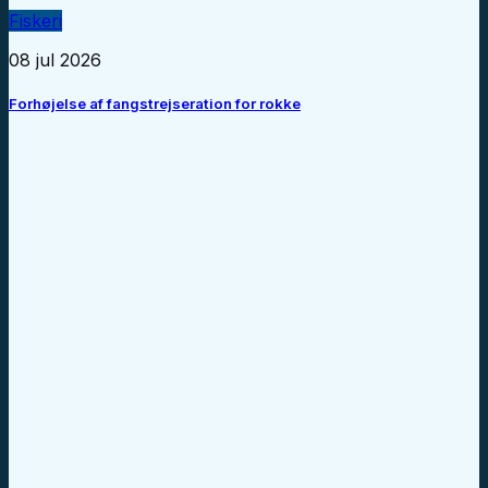
Fiskeri
08 jul 2026
Forhøjelse af fangstrejseration for rokke