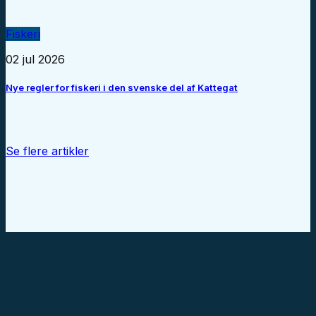
Fiskeri
02 jul 2026
Nye regler for fiskeri i den svenske del af Kattegat
Se flere artikler