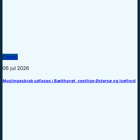
Fiskeri
06 jul 2026
Muslingeskrab udfases i Bælthavet, vestlige Østersø og Isefjord