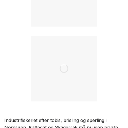
Industrifiskeriet efter tobis, brisling og sperling i
Nordsøen, Kattegat og Skagerrak må nu igen bryste