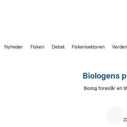
Fortsæt
til
indhold
Nyheder
Fiskeri
Debat
Fiskerisektoren
Verde
Biologens p
Biolog foreslår en t
2