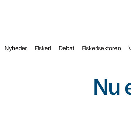
Fortsæt
til
indhold
Nyheder
Fiskeri
Debat
Fiskerisektoren
Nu e