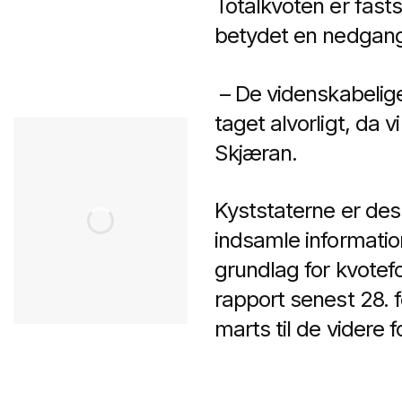
Totalkvoten er fasts
betydet en nedgang i
– De videnskabelige
taget alvorligt, da v
Skjæran.
Kyststaterne er de
indsamle informatio
grundlag for kvotef
rapport senest 28. f
marts til de videre f