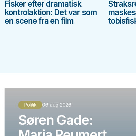
Fisker efter dramatisk
Straksr
kontrolaktion: Det var som
maskest
en scene fra en film
tobisfis
Politik
06 aug 2026
Søren Gade:
Maria Reumert