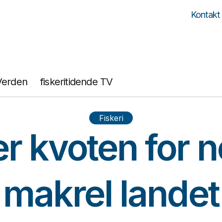
Kontakt
Verden
fiskeritidende TV
Fiskeri
r kvoten for 
makrel landet