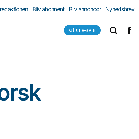
 redaktionen
Bliv abonnent
Bliv annoncør
Nyhedsbrev
Gå til e-avis
norsk