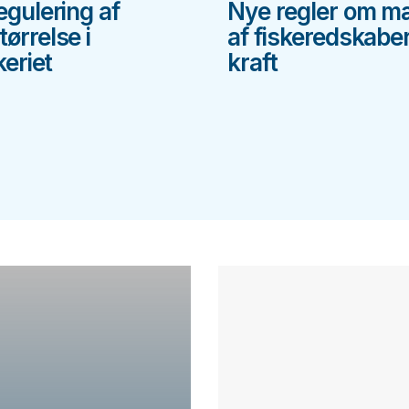
egulering af
Nye regler om m
ørrelse i
af fiskeredskaber
keriet
kraft