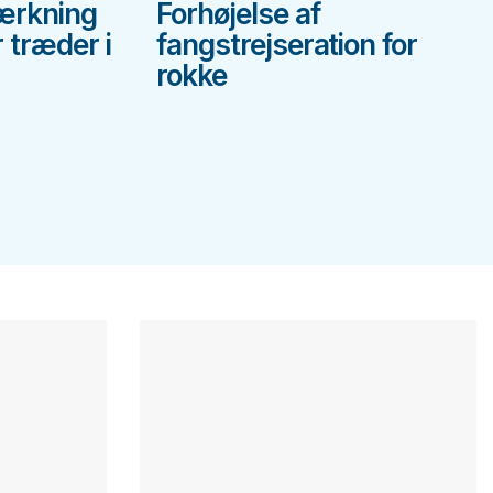
ærkning
Forhøjelse af
 træder i
fangstrejseration for
rokke