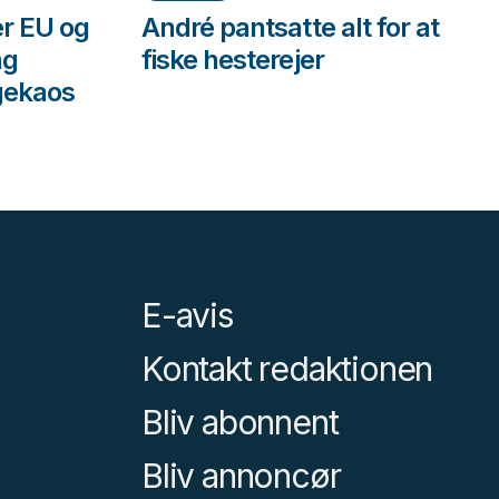
er EU og
André pantsatte alt for at
ng
fiske hesterejer
gekaos
E-avis
Kontakt redaktionen
Bliv abonnent
Bliv annoncør