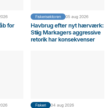
2026
Fiskerisektoren
05 aug 2026
åb for
Havbrug efter nyt hærværk:
Stiig Markagers aggressive
retorik har konsekvenser
2026
Fiskeri
04 aug 2026