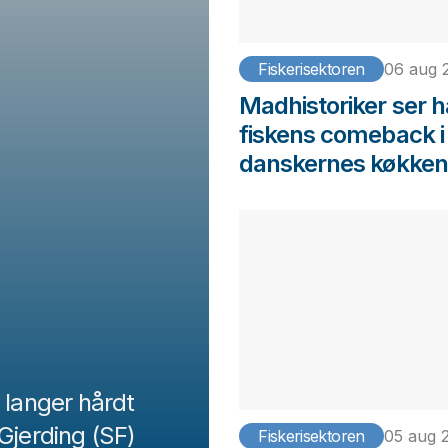
Fiskerisektoren
06 aug 
Madhistoriker ser h
fiskens comeback i
danskernes køkken
 langer hårdt
Gjerding (SF)
Fiskerisektoren
05 aug 