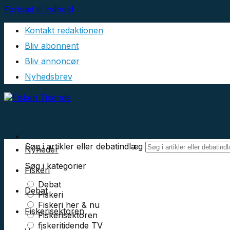
Fortsæt til indhold
Kontakt redaktionen
Bliv abonnent
Bliv annoncør
Nyhedsbrev
Søg i artikler eller debatindlæg
Nyheder
Søg i kategorier
Fiskeri
Debat
Debat
Fiskeri
Fiskeri her & nu
Fiskerisektoren
Fiskerisektoren
fiskeritidende TV