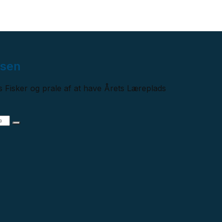
nsen
 Fisker og prale af at have Årets Læreplads