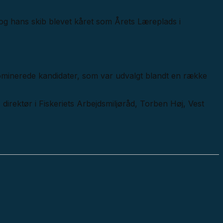
og hans skib blevet kåret som Årets Læreplads i
nominerede kandidater, som var udvalgt blandt en række
irektør i Fiskeriets Arbejdsmiljøråd, Torben Høj, Vest