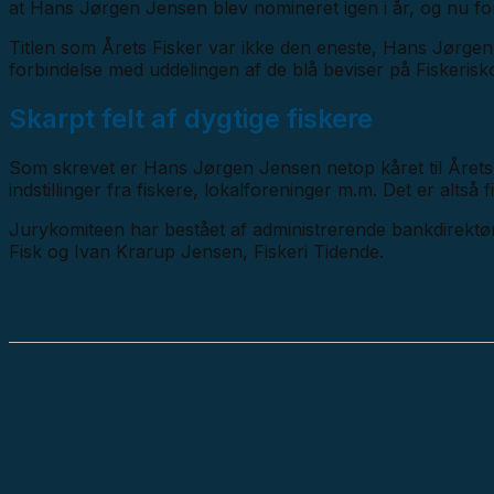
at Hans Jørgen Jensen blev nomineret igen i år, og nu fort
Titlen som Årets Fisker var ikke den eneste, Hans Jørge
forbindelse med uddelingen af de blå beviser på Fiskerisk
Skarpt felt af dygtige fiskere
Som skrevet er Hans Jørgen Jensen netop kåret til Årets 
indstillinger fra fiskere, lokalforeninger m.m. Det er altså fis
Jurykomiteen har bestået af administrerende bankdirektør
Fisk og Ivan Krarup Jensen, Fiskeri Tidende.