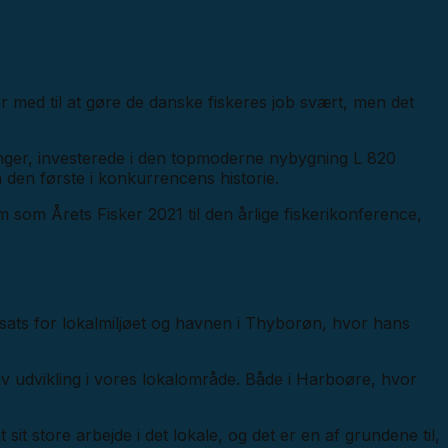
r med til at gøre de danske fiskeres job svært, men det
nger, investerede i den topmoderne nybygning L 820
om den første i konkurrencens historie.
 som Årets Fisker 2021 til den årlige fiskerikonference,
dsats for lokalmiljøet og havnen i Thyborøn, hvor hans
itiv udvikling i vores lokalområde. Både i Harboøre, hvor
it store arbejde i det lokale, og det er en af grundene til,