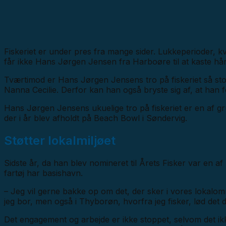
Fiskeriet er under pres fra mange sider. Lukkeperioder, k
får ikke Hans Jørgen Jensen fra Harboøre til at kaste hån
Tværtimod er Hans Jørgen Jensens tro på fiskeriet så st
Nanna Cecilie. Derfor kan han også bryste sig af, at han 
Hans Jørgen Jensens ukuelige tro på fiskeriet er en af gru
der i år blev afholdt på Beach Bowl i Søndervig.
Støtter lokalmiljøet
Sidste år, da han blev nomineret til Årets Fisker var en 
fartøj har basishavn.
– Jeg vil gerne bakke op om det, der sker i vores lokalområ
jeg bor, men også i Thyborøn, hvorfra jeg fisker, lød de
Det engagement og arbejde er ikke stoppet, selvom det ikke 