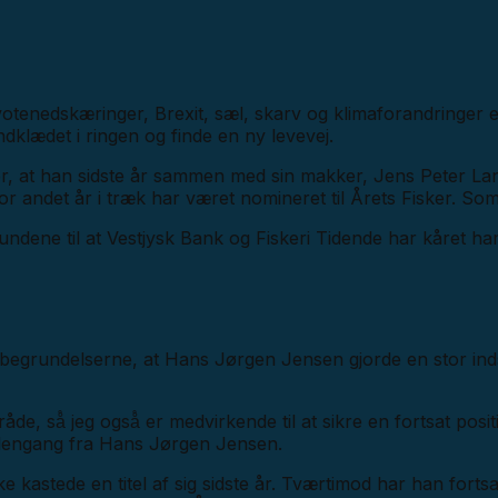
votenedskæringer, Brexit, sæl, skarv og klimaforandringer e
dklædet i ringen og finde en ny levevej.
or, at han sidste år sammen med sin makker, Jens Peter La
for andet år i træk har været nomineret til Årets Fisker. S
ndene til at Vestjysk Bank og Fiskeri Tidende har kåret ham
af begrundelserne, at Hans Jørgen Jensen gjorde en stor in
de, så̊ jeg også̊ er medvirkende til at sikre en fortsat pos
t dengang fra Hans Jørgen Jensen.
kastede en titel af sig sidste år. Tværtimod har han fortsat s