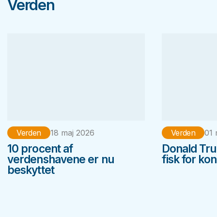
Verden
Verden
18 maj 2026
Verden
01 
10 procent af
Donald Tr
verdenshavene er nu
fisk for ko
beskyttet