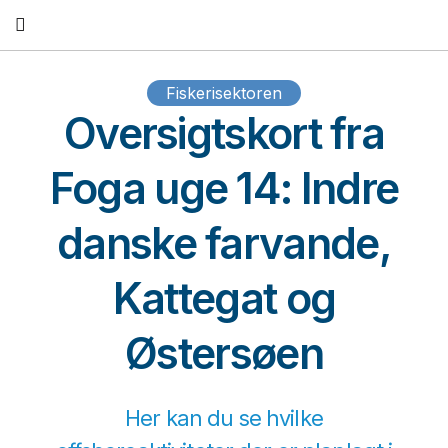
Fortsæt
til
indhold
Fiskerisektoren
Oversigtskort fra
Foga uge 14: Indre
danske farvande,
Kattegat og
Østersøen
Her kan du se hvilke