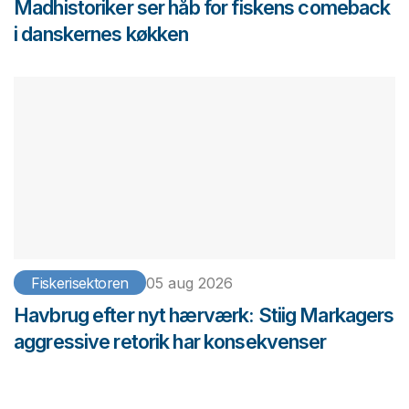
Madhistoriker ser håb for fiskens comeback
i danskernes køkken
Fiskerisektoren
05 aug 2026
Havbrug efter nyt hærværk: Stiig Markagers
aggressive retorik har konsekvenser