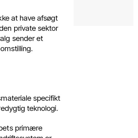
kke at have afsøgt
den private sektor
alg sender et
omstilling.
materiale specifikt
redygtig teknologi.
ibets primære