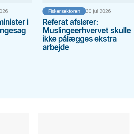
2026
Fiskerisektoren
30 jul 2026
minister i
Referat afslører:
ingesag
Muslingeerhvervet skulle
ikke pålægges ekstra
arbejde