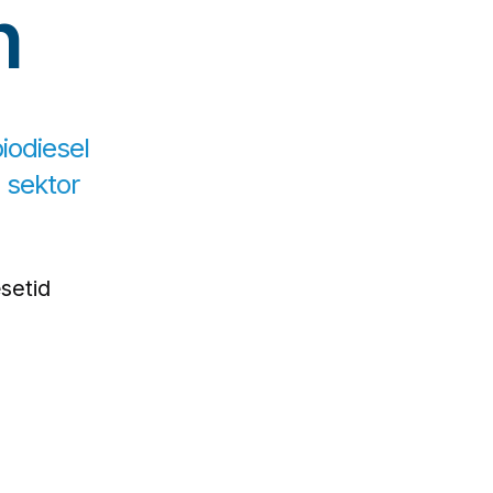
n
iodiesel
 sektor
setid