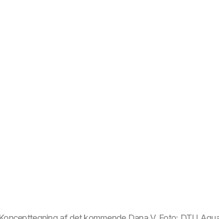
Koncepttegning af det kommende Dana V. Foto: DTU Aqu