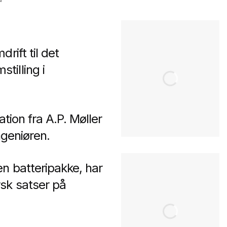
rift til det
tilling i
tion fra A.P. Møller
ngeniøren.
en batteripakke, har
sk satser på