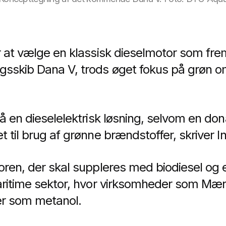
 at vælge en klassisk dieselmotor som fremd
skib Dana V, trods øget fokus på grøn oms
å en dieselelektrisk løsning, selvom en dona
 til brug af grønne brændstoffer, skriver I
oren, der skal suppleres med biodiesel og 
aritime sektor, hvor virksomheder som Mær
er som metanol.