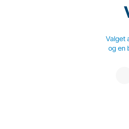
Valget 
og en 