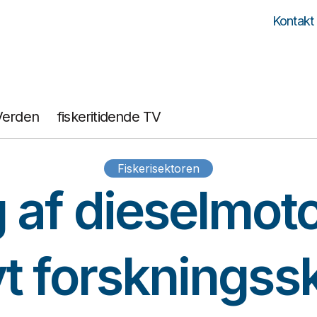
Kontakt
Verden
fiskeritidende TV
Fiskerisektoren
 af dieselmot
t forskningss