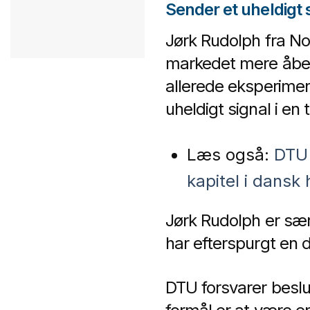
Sender et uheldigt 
Jørk Rudolph fra No
markedet mere åbent
allerede eksperimen
uheldigt signal i en 
Læs også:
DTU 
kapitel i dansk
Jørk Rudolph er sær
har efterspurgt en d
DTU forsvarer besl