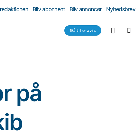
 redaktionen
Bliv abonnent
Bliv annoncør
Nyhedsbrev
Gå til e-avis
or på
kib