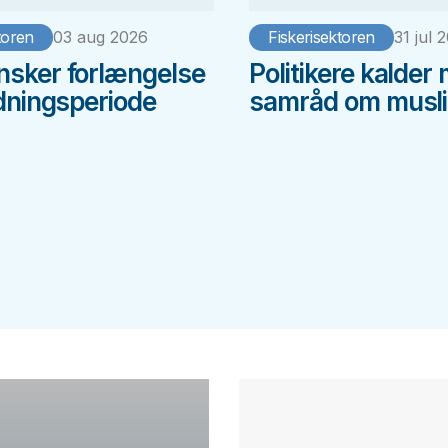
toren
03 aug 2026
Fiskerisektoren
31 jul 
sker forlængelse
Politikere kalder 
edningsperiode
samråd om musl