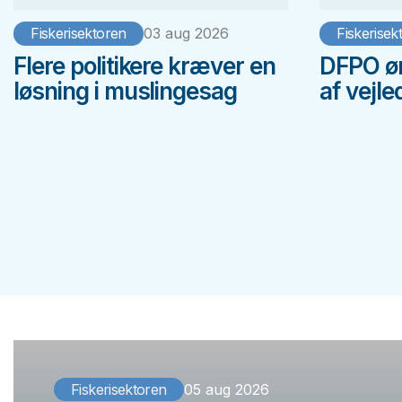
Fiskerisektoren
03 aug 2026
Fiskerisek
Flere politikere kræver en
DFPO øn
løsning i muslingesag
af vejl
Fiskerisektoren
05 aug 2026